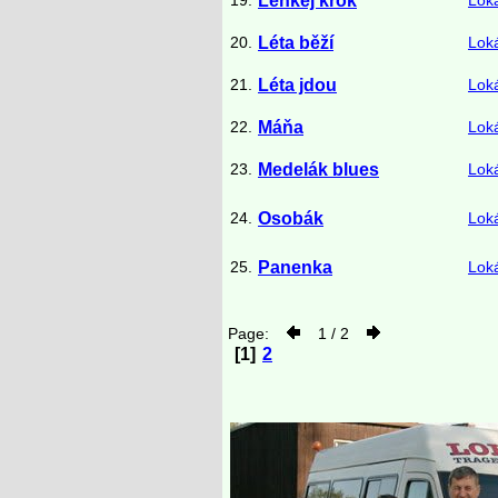
19.
Lehkej krok
Lok
20.
Léta běží
Lok
21.
Léta jdou
Lok
22.
Máňa
Lok
23.
Medelák blues
Lok
24.
Osobák
Lok
25.
Panenka
Lok
Page:
1 / 2
[1]
2