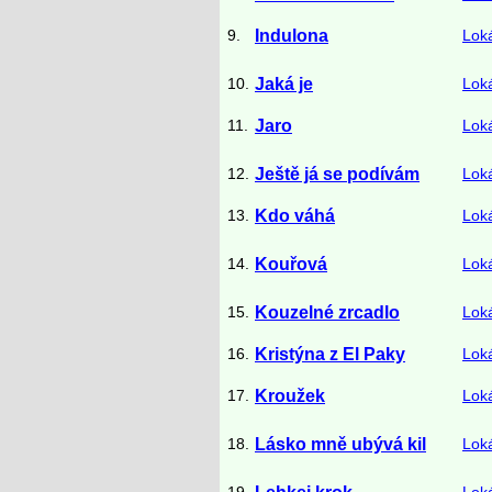
9.
Indulona
Lok
10.
Jaká je
Lok
11.
Jaro
Lok
12.
Ještě já se podívám
Lok
13.
Kdo váhá
Lok
14.
Kouřová
Lok
15.
Kouzelné zrcadlo
Lok
16.
Kristýna z El Paky
Lok
17.
Kroužek
Lok
18.
Lásko mně ubývá kil
Lok