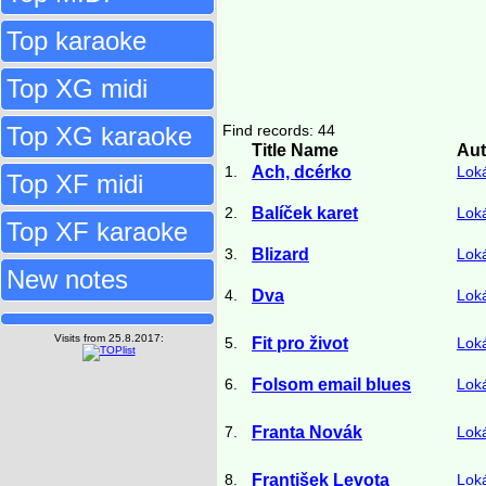
Top karaoke
Top XG midi
Top XG karaoke
Find records: 44
Title Name
Aut
1.
Ach, dcérko
Lok
Top XF midi
2.
Balíček karet
Lok
Top XF karaoke
3.
Blizard
Lok
New notes
4.
Dva
Lok
Visits from 25.8.2017:
5.
Fit pro život
Lok
6.
Folsom email blues
Lok
7.
Franta Novák
Lok
8.
František Levota
Lok