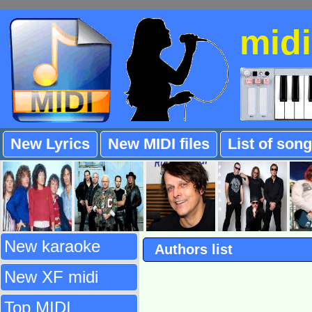
mid
New Lyrics
New MIDI files
List of son
New karaoke
Authors list
New XF midi
Top MIDI