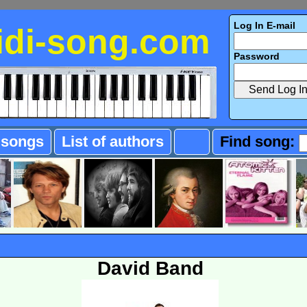
Log In E-mail
idi-song.com
Password
f songs
List of authors
Find song:
David Band