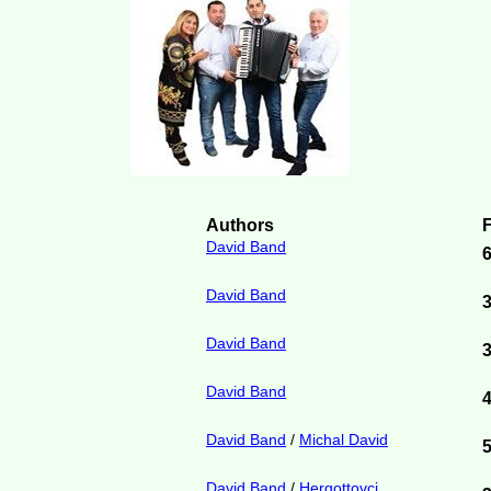
Authors
F
David Band
David Band
David Band
David Band
David Band
/
Michal David
David Band
/
Hergottovci