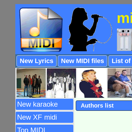
m
New Lyrics
New MIDI files
List o
New karaoke
Authors list
New XF midi
Top MIDI