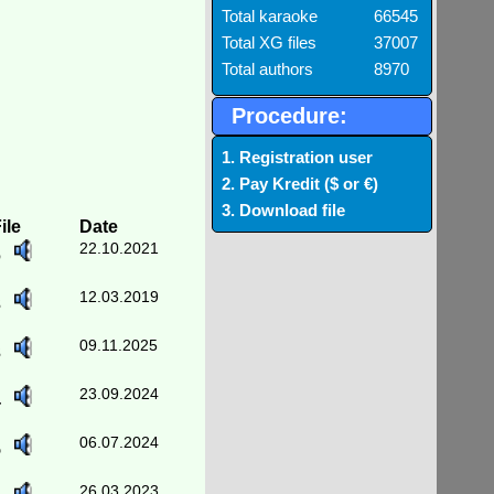
Total karaoke
66545
Total XG files
37007
Total authors
8970
Procedure:
1. Registration user
2. Pay Kredit ($ or €)
3. Download file
ile
Date
22.10.2021
6
12.03.2019
3
09.11.2025
3
23.09.2024
4
06.07.2024
5
26.03.2023