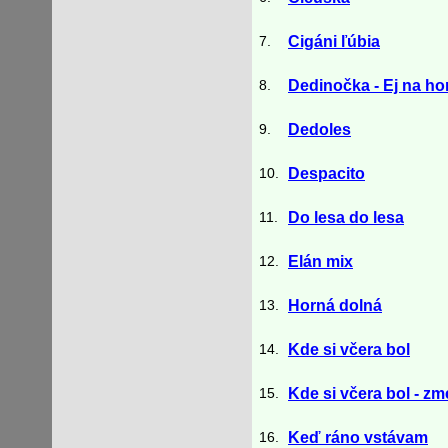
7.
Cigáni ľúbia
8.
Dedinočka - Ej na ho
9.
Dedoles
10.
Despacito
11.
Do lesa do lesa
12.
Elán mix
13.
Horná dolná
14.
Kde si včera bol
15.
Kde si včera bol - zm
16.
Keď ráno vstávam