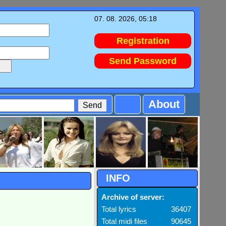
07. 08. 2026, 05:18
Registration
Send Password
About
INFO
Archive of server:
Total lyrics
36407
Total midi files
90645