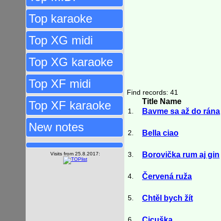
Top karaoke
Top XG midi
Top XG karaoke
Top XF midi
Find records: 41
Title Name
Top XF karaoke
1.
Bavme sa až do rána
New notes
2.
Bella ciao
3.
Borovička rum aj gin
Visits from 25.8.2017:
4.
Červená ruža
5.
Chtěl bych žít
6.
Cicuška