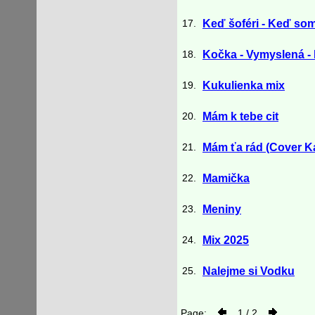
17.
Keď šoféri - Keď som i
18.
Kočka - Vymyslená -
19.
Kukulienka mix
20.
Mám k tebe cit
21.
Mám ťa rád (Cover K
22.
Mamička
23.
Meniny
24.
Mix 2025
25.
Nalejme si Vodku
Page:
1 / 2